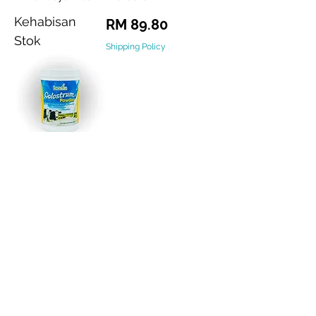
Kehabisan
Harga
RM 89.80
Stok
Shipping Policy
Colostrum
Harga
RM 93.00
Shipping Policy
HitPay now supported! You can now pay
with: