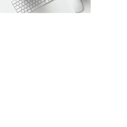
Tinggalkan kami
maklum balas anda!
Borang ini tidak lagi menerima
penghantaran.
Biovita Ceuticals
Kedai
Blog
Tentang Kami