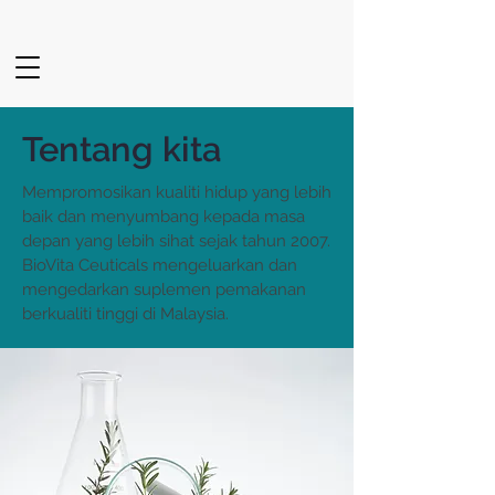
Tentang kita
Mempromosikan kualiti hidup yang lebih
baik dan menyumbang kepada masa
depan yang lebih sihat sejak tahun 2007.
BioVita Ceuticals mengeluarkan dan
mengedarkan suplemen pemakanan
berkualiti tinggi di Malaysia.