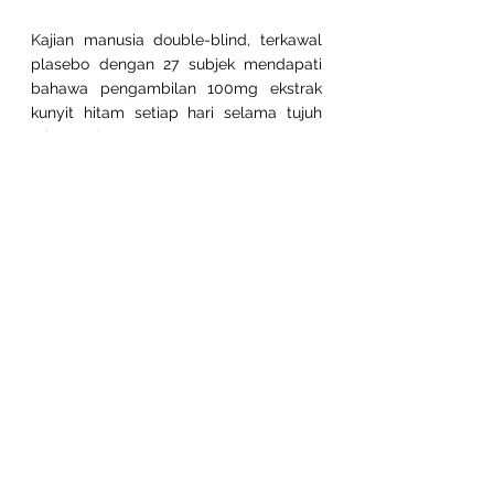
Kajian manusia double-blind, terkawal 
plasebo dengan 27 subjek mendapati 
bahawa pengambilan 100mg ekstrak 
kunyit hitam setiap hari selama tujuh 
minggu dapat:
Mengurangkan berat badan
Membantu mengekalkan paras 
gula dalam darah dalam julat 
normal
Mengurangkan pengeluaran 
produk akhir glikasi lanjutan 
(AGEs)
2
Menunjukkan trend ke arah 
peningkatan dalam peredaran 
darah
1
. 
Zhang M et al. "Quercetin 3,5,7,3',4'-
pentamethyl ether daripada Kaempferia 
parviflora secara langsung dan berkesan 