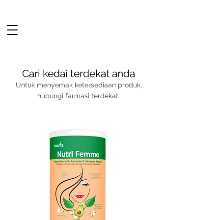
Cari kedai terdekat anda
Untuk menyemak ketersediaan produk,
hubungi farmasi terdekat.
Terus membeli-belah
BARU