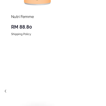
Nutri Femme
Nutri Forte
Harga
Harga
RM 88.80
RM 98.00
Shipping Policy
Shipping Policy