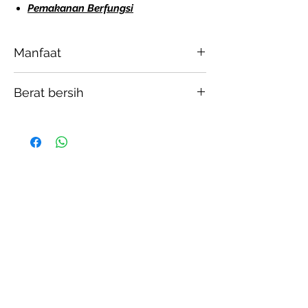
Pemakanan Berfungsi
Manfaat
Meningkatkan tindak balas imun
Berat bersih
terhadap jangkitan virus dan mikrob
Kurangkan alahan
5g X 30 paket
Meningkatkan kesihatan paru-paru
(anti radang)
Memberi kelegaan daripada batuk
Beta glucan yang berasal dari
cendawan berkesan untuk mencegah
URTI (Upper Respiratory Tract
Infections)