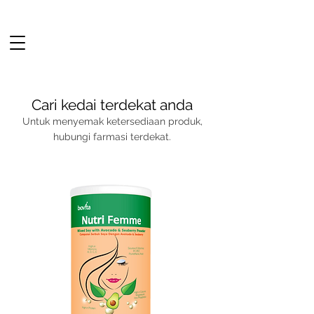
Cari kedai terdekat anda
Untuk menyemak ketersediaan produk,
hubungi farmasi terdekat.
Terus membeli-belah
BARU