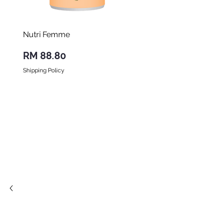
Nutri Femme
Nutri Forte
Harga
Harga
RM 88.80
RM 98.00
Shipping Policy
Shipping Policy